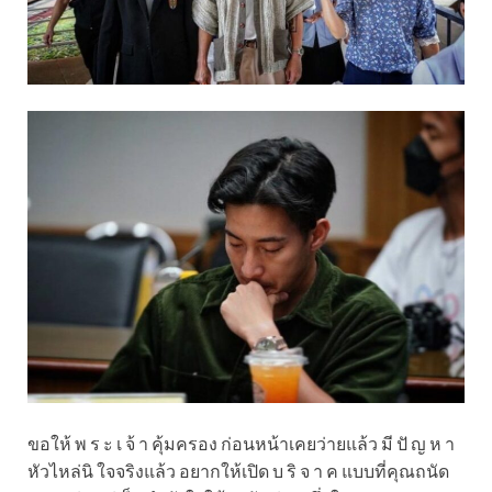
ขอให้ พ ร ะ เ จ้ า คุ้มครอง ก่อนหน้าเคยว่ายแล้ว มี ปั ญ ห า
หัวไหล่นิ ใจจริงแล้ว อยากให้เปิด บ ริ จ า ค แบบที่คุณถนัด