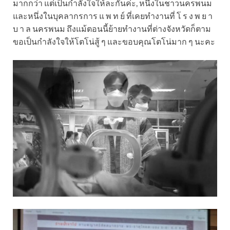
มากกว่า แต่เป็นกำลังใจให้ละกันค่ะ, หนึ่งในชาวนครพนม
และหนึ่งในบุคลากรการ แ พ ท ย์ ที่เคยทำงานที่ โ ร ง พ ย า
บ า ล นครพนม ถึงแม้ตอนนี้ย้ายทำงานที่ต่างจังหวัดก็ตาม
ขอเป็นกำลังใจให้โตโน่สู้ ๆ และขอบคุณโตโน่มาก ๆ นะคะ