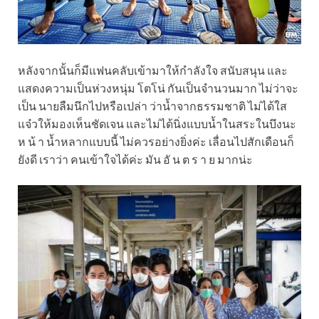
หลังจากนั้นก็มีแฟนคลับเข้ามาให้กำลังใจ สนับสนุน และ
แสดงความเป็นห่วงหนุ่ม โตโน่ กันเป็นจำนวนมาก ไม่ว่าจะ
เป็น นายลืมนึกไปหรือเปล่า ว่าน้ำจากธรรมชาติ ไม่ได้ใส
แจ๋วให้มองเห็นชัดเจน และไม่ได้นิ่งแบบน้ำในสระในบึงนะ
ห น้ า น้ำหลากแบบนี้ ไม่ควรอย่างยิ่งค่ะ เลื่อนไปสักเดือนก็
ยังดี เราว่า คนเข้าใจได้ค่ะ มัน อั น ต ร า ย มากน่ะ