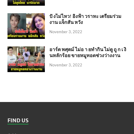
ปั งไม่ไหว! อิงฟ้า วราหะ เตรียมร่วม
งาน แจ็กสัน หวัง
November 3, 2022
อาร์ต พศุตม์ ไม่อ า ยทำกิน ไม่ดู ถู ก เ งิ
นหลักร้อย ขายหมูทอดช่วงว่างงาน
November 3, 2022
FIND US