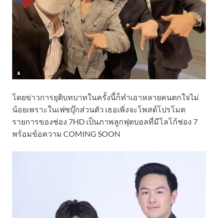
โดยข่าวการยุติบทบาทในครั้งนี้ก็ทำเอาหลายคนตกใจไม่
น้อยเพราะในเฟซบุ๊กส่วนตัว เธอเพิ่งจะโพสต์โปรโมต
รายการของช่อง 7HD เป็นภาพลูกฟุตบอลที่มีโลโก้ช่อง 7
พร้อมข้อความ COMING SOON