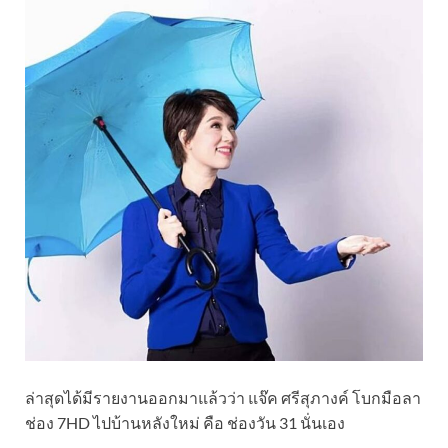
ล่าสุดได้มีรายงานออกมาแล้วว่า แจ๊ค ศรีสุภางค์ โบกมือลา
ช่อง 7HD ไปบ้านหลังใหม่ คือ ช่องวัน 31 นั่นเอง